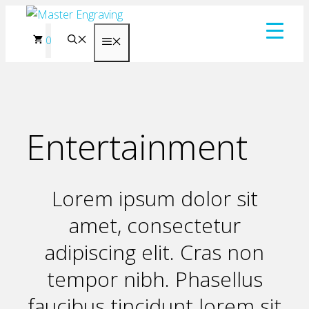
Skip
to
0
Menu
content
Entertainment
Lorem ipsum dolor sit
amet, consectetur
adipiscing elit. Cras non
tempor nibh. Phasellus
faucibus tincidunt lorem sit